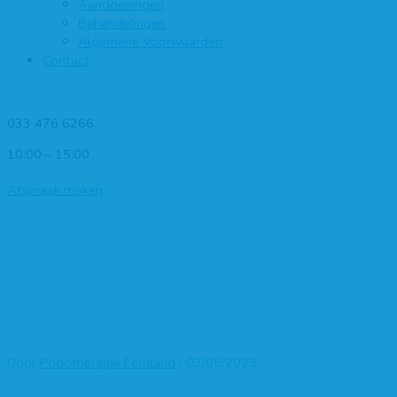
Aandoeningen
Behandelingen
Algemene Voorwaarden
Contact
033 476 6266
10:00 – 15:00
Afspraak maken
2023-Podotherapie-Eemland-
groot-0085
Home
»
Het team van Podotherapie Eemland
»
2023-
Podotherapie-Eemland-groot-0085
Door
Podotherapie Eemland
/
03/05/2023