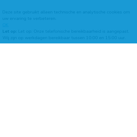
Deze site gebruikt alleen technische en analytische cookies om
uw ervaring te verbeteren.
OK
Let op:
Let op: Onze telefonische bereikbaarheid is aangepast.
Wij zijn op werkdagen bereikbaar tussen 10:00 en 15:00 uur.