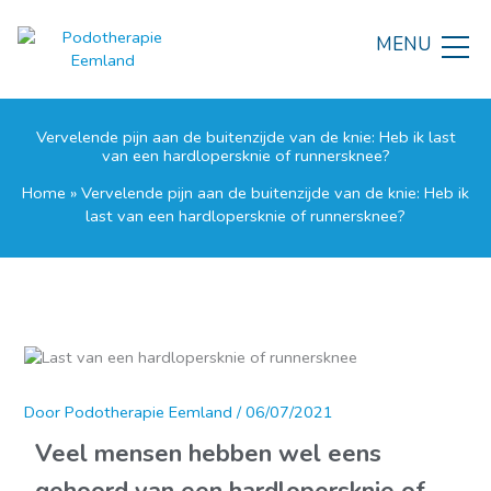
Ga
naar
MENU
de
inhoud
Vervelende pijn aan de buitenzijde van de knie: Heb ik last
van een hardlopersknie of runnersknee?
Home
»
Vervelende pijn aan de buitenzijde van de knie: Heb ik
last van een hardlopersknie of runnersknee?
Door
Podotherapie Eemland
/
06/07/2021
Veel mensen hebben wel eens