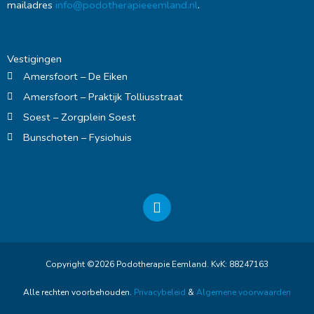
mailadres
info@podotherapieeemland.nl
.
Vestigingen
Amersfoort – De Eiken
Amersfoort – Praktijk Tolliusstraat
Soest – Zorgplein Soest
Bunschoten – Fysiohuis
F
a
c
e
b
Copyright ©2026 Podotherapie Eemland. KvK: 88247163
o
o
Alle rechten voorbehouden.
Privacybeleid
&
Algemene voorwaarden
k