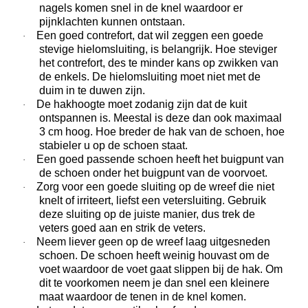
nagels komen snel in de knel waardoor er
pijnklachten kunnen ontstaan.
Een goed contrefort, dat wil zeggen een goede
·
stevige hielomsluiting, is belangrijk. Hoe steviger
het contrefort, des te minder kans op zwikken van
de enkels. De hielomsluiting moet niet met de
duim in te duwen zijn.
De hakhoogte moet zodanig zijn dat de kuit
·
ontspannen is. Meestal is deze dan ook maximaal
3 cm hoog. Hoe breder de hak van de schoen, hoe
stabieler u op de schoen staat.
Een goed passende schoen heeft het buigpunt van
·
de schoen onder het buigpunt van de voorvoet.
Zorg voor een goede sluiting op de wreef die niet
·
knelt of irriteert, liefst een vetersluiting. Gebruik
deze sluiting op de juiste manier, dus trek de
veters goed aan en strik de veters.
Neem liever geen op de wreef laag uitgesneden
·
schoen. De schoen heeft weinig houvast om de
voet waardoor de voet gaat slippen bij de hak. Om
dit te voorkomen neem je dan snel een kleinere
maat waardoor de tenen in de knel komen.