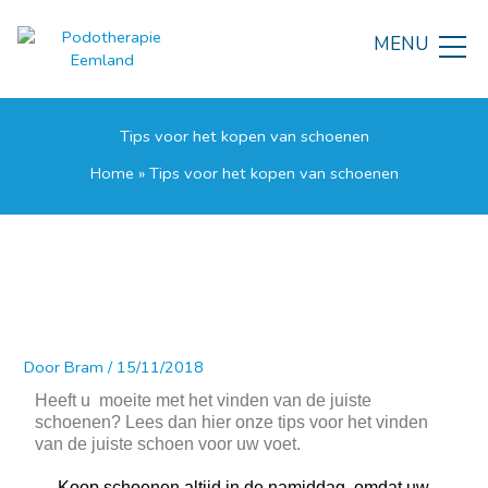
Ga
naar
MENU
de
inhoud
Tips voor het kopen van schoenen
Home
»
Tips voor het kopen van schoenen
Door
Bram
/
15/11/2018
Heeft u moeite met het vinden van de juiste
schoenen? Lees dan hier onze tips voor het vinden
van de juiste schoen voor uw voet.
Koop schoenen altijd in de namiddag, omdat uw