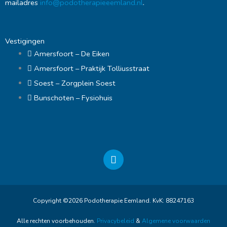
mailadres
info@podotherapieeemland.nl
.
Vestigingen
Amersfoort – De Eiken
Amersfoort – Praktijk Tolliusstraat
Soest – Zorgplein Soest
Bunschoten – Fysiohuis
F
a
c
e
b
Copyright ©2026 Podotherapie Eemland. KvK: 88247163
o
o
Alle rechten voorbehouden.
Privacybeleid
&
Algemene voorwaarden