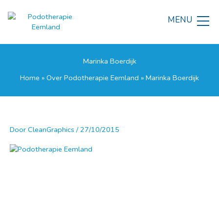
Ga
naar
MENU
de
inhoud
Marinka Boerdijk
Home
»
Over Podotherapie Eemland
»
Marinka Boerdijk
Door
CleanGraphics
/
27/10/2015