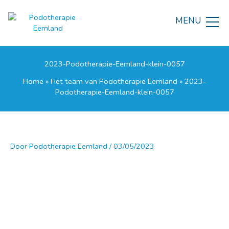
Ga
naar
MENU
de
inhoud
2023-Podotherapie-Eemland-klein-0057
Home
»
Het team van Podotherapie Eemland
»
2023-
Podotherapie-Eemland-klein-0057
Door
Podotherapie Eemland
/
03/05/2023