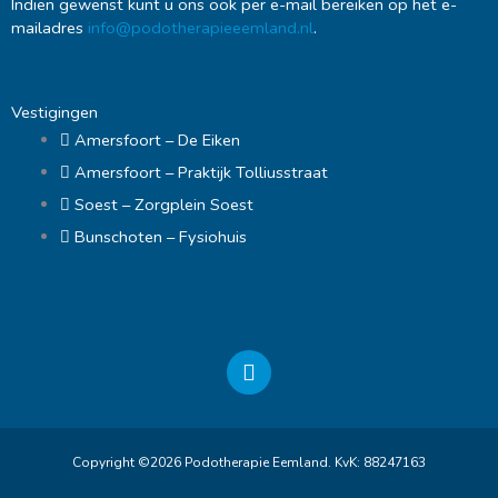
Indien gewenst kunt u ons ook per e-mail bereiken op het e-
mailadres
info@podotherapieeemland.nl
.
Vestigingen
Amersfoort – De Eiken
Amersfoort – Praktijk Tolliusstraat
Soest – Zorgplein Soest
Bunschoten – Fysiohuis
F
a
c
e
b
Copyright ©2026 Podotherapie Eemland. KvK: 88247163
o