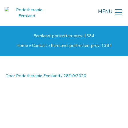
Ga
naar
MENU
de
inhoud
Eemland-portretten-prev-1384
Home
»
Contact
»
Eemland-portretten-prev-1384
Door
Podotherapie Eemland
/
28/10/2020