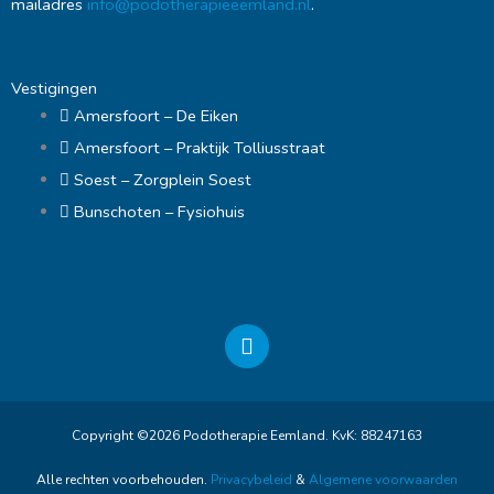
mailadres
info@podotherapieeemland.nl
.
Vestigingen
Amersfoort – De Eiken
Amersfoort – Praktijk Tolliusstraat
Soest – Zorgplein Soest
Bunschoten – Fysiohuis
F
a
c
e
b
Copyright ©2026 Podotherapie Eemland. KvK: 88247163
o
o
Alle rechten voorbehouden.
Privacybeleid
&
Algemene voorwaarden