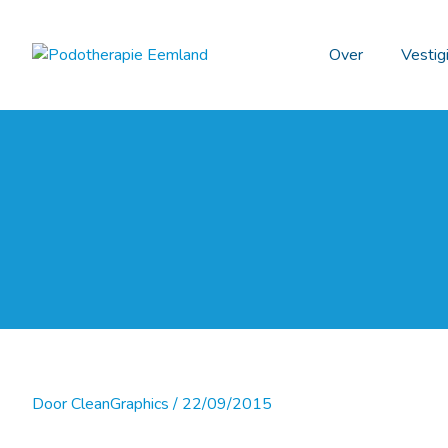
Ga
naar
Over
Vestig
de
inhoud
Door
CleanGraphics
/
22/09/2015