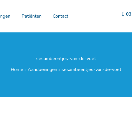
03
ingen
Patiënten
Contact
sesambeentjes-van-de-voet
Home
»
Aandoeningen
»
sesambeentjes-van-de-voet