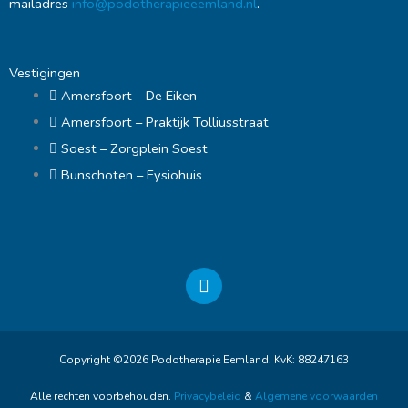
mailadres
info@podotherapieeemland.nl
.
Vestigingen
Amersfoort – De Eiken
Amersfoort – Praktijk Tolliusstraat
Soest – Zorgplein Soest
Bunschoten – Fysiohuis
F
a
c
e
b
Copyright ©2026 Podotherapie Eemland. KvK: 88247163
o
o
Alle rechten voorbehouden.
Privacybeleid
&
Algemene voorwaarden