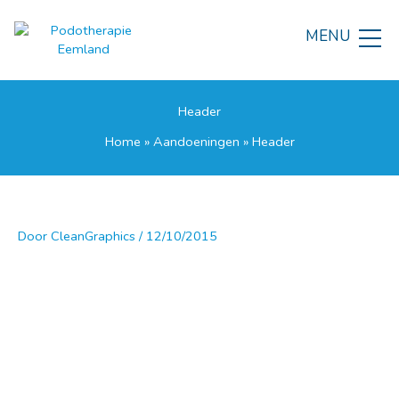
Ga
naar
MENU
de
inhoud
Header
Home
»
Aandoeningen
»
Header
Door
CleanGraphics
/
12/10/2015